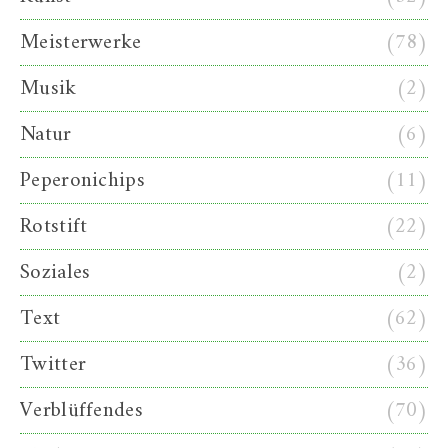
Meisterwerke
(78)
Musik
(2)
Natur
(6)
Peperonichips
(11)
Rotstift
(22)
Soziales
(2)
Text
(62)
Twitter
(36)
Verblüffendes
(70)