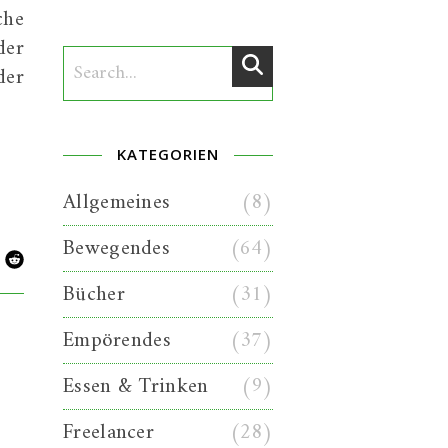
che
der
der
KATEGORIEN
Allgemeines
(8)
Bewegendes
(64)
Bücher
(31)
Empörendes
(37)
Essen & Trinken
(9)
Freelancer
(28)