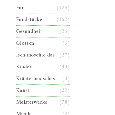
Fun
(125)
Fundstücke
(162)
Gesundheit
(26)
Glossen
(6)
Isch möschte das
(27)
Kinder
(44)
Kräuterhexisches
(4)
Kunst
(32)
Meisterwerke
(78)
Musik
(2)