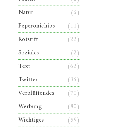
Natur
(6)
Peperonichips
(11)
Rotstift
(22)
Soziales
(2)
Text
(62)
Twitter
(36)
Verblüffendes
(70)
Werbung
(80)
Wichtiges
(59)