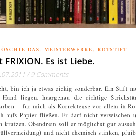
,
,
MÖSCHTE DAS
MEISTERWERKE
ROTSTIFT
t FRIXION. Es ist Liebe.
.07.2011
/
9 Comments
ht, bin ich ja etwas zickig sonderbar. Ein Stift m
Hand liegen, haargenau die richtige Strichstä
arben – für mich als Korrekteuse vor allem in Ro
ch aufs Papier fließen. Er darf nicht verwischen 
n kratzen. Obendrein soll er möglichst gut ausseh
üllvermeidung) und nicht chemisch stinken, pfuib