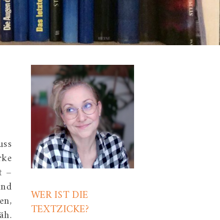
uss
rke
t –
und
WER IST DIE
en,
TEXTZICKE?
äh.