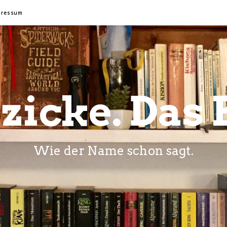
pressum
zicke. Das 
Wie der Name schon sagt.