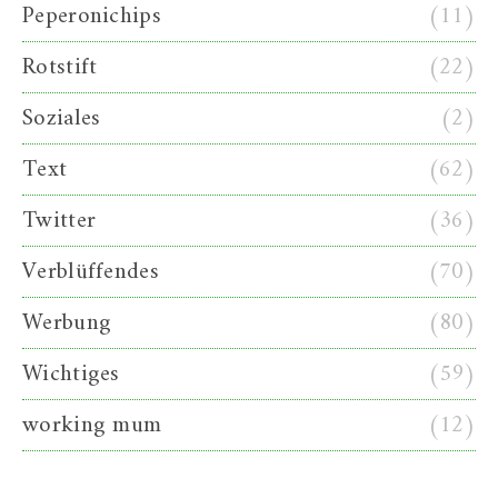
Peperonichips
(11)
Rotstift
(22)
Soziales
(2)
Text
(62)
Twitter
(36)
Verblüffendes
(70)
Werbung
(80)
Wichtiges
(59)
working mum
(12)