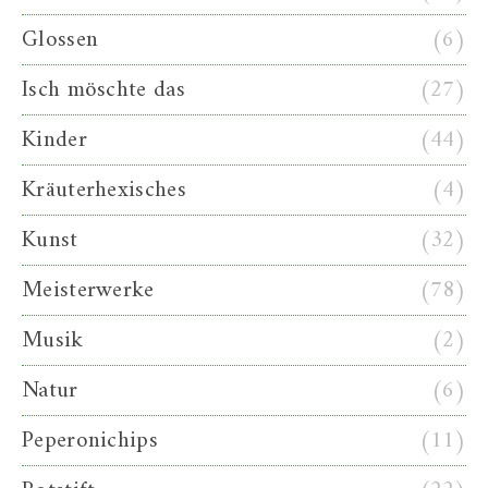
Glossen
(6)
Isch möschte das
(27)
Kinder
(44)
Kräuterhexisches
(4)
Kunst
(32)
Meisterwerke
(78)
Musik
(2)
Natur
(6)
Peperonichips
(11)