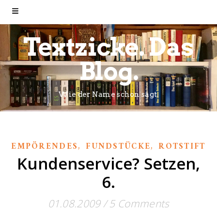
Textzicke. Das
Blog.
Wie der Name schon sagt.
,
,
EMPÖRENDES
FUNDSTÜCKE
ROTSTIFT
Kundenservice? Setzen,
6.
01.08.2009
/
5 Comments