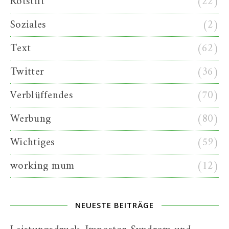
Rotstift
(22)
Soziales
(2)
Text
(62)
Twitter
(36)
Verblüffendes
(70)
Werbung
(80)
Wichtiges
(59)
working mum
(12)
NEUESTE BEITRÄGE