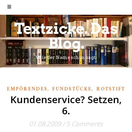
Textzicke. Das
Blog.
Wie der Name schon sagt.
,
,
EMPÖRENDES
FUNDSTÜCKE
ROTSTIFT
Kundenservice? Setzen,
6.
01.08.2009
/
5 Comments