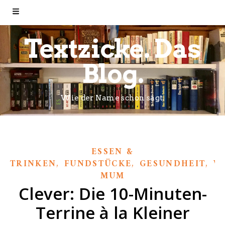
Textzicke. Das
Blog.
Wie der Name schon sagt.
ESSEN &
,
,
,
TRINKEN
FUNDSTÜCKE
GESUNDHEIT
W
MUM
Clever: Die 10-Minuten-
Terrine à la Kleiner