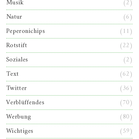
Musik
(2)
Natur
(6)
Peperonichips
(11)
Rotstift
(22)
Soziales
(2)
Text
(62)
Twitter
(36)
Verblüffendes
(70)
Werbung
(80)
Wichtiges
(59)