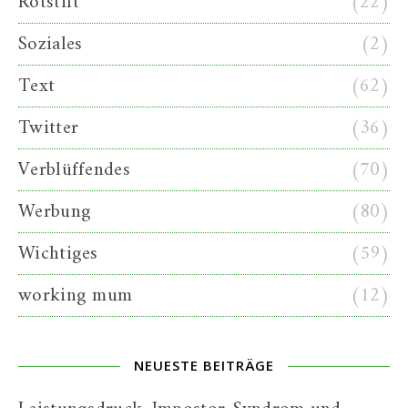
Rotstift
(22)
Soziales
(2)
Text
(62)
Twitter
(36)
Verblüffendes
(70)
Werbung
(80)
Wichtiges
(59)
working mum
(12)
NEUESTE BEITRÄGE