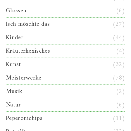
Glossen
(6)
Isch möschte das
(27)
Kinder
(44)
Kräuterhexisches
(4)
Kunst
(32)
Meisterwerke
(78)
Musik
(2)
Natur
(6)
Peperonichips
(11)