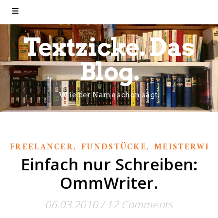
Textzicke. Das
Blog.
Wie der Name schon sagt.
,
,
FREELANCER
FUNDSTÜCKE
MEISTERWE
Einfach nur Schreiben:
OmmWriter.
06.03.2010
/
12 Comments