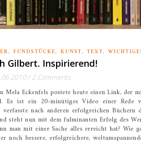
,
,
,
,
CER
FUNDSTÜCKE
KUNST
TEXT
WICHTIGE
h Gilbert. Inspirierend!
.06.2010
/
2 Comments
n Mela Eckenfels postete heute einen Link, der m
d. Es ist ein 20-minütiges Video einer Rede 
ie verfasste nach anderen erfolgreichen Büchern 
 und steht nun mit dem fulminanten Erfolg des We
n man mit einer Sache alles erreicht hat? Wie g
 noch bessere, erfolgreichere, weltumspannend