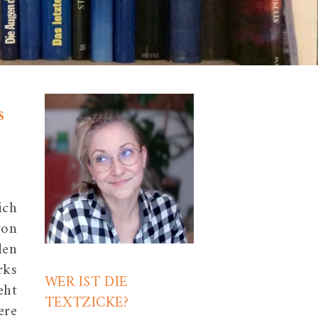
S
ich
von
den
rks
WER IST DIE
eht
TEXTZICKE?
ere