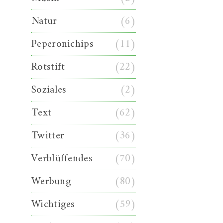
Natur
(6)
Peperonichips
(11)
Rotstift
(22)
Soziales
(2)
Text
(62)
Twitter
(36)
Verblüffendes
(70)
Werbung
(80)
Wichtiges
(59)