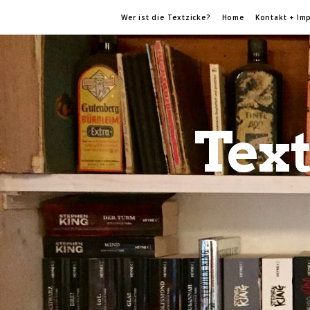
Wer ist die Textzicke?
Home
Kontakt + Im
Text