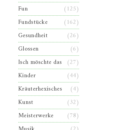
Fun
(125)
Fundstücke
(162)
Gesundheit
(26)
Glossen
(6)
Isch möschte das
(27)
Kinder
(44)
Kräuterhexisches
(4)
Kunst
(32)
Meisterwerke
(78)
Musik
(2)