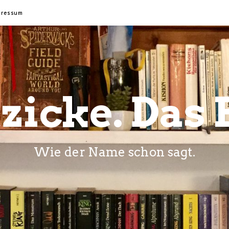
pressum
zicke. Das 
Wie der Name schon sagt.