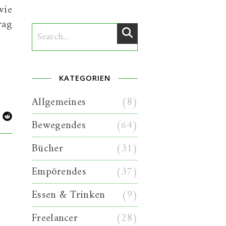
wie
rag
KATEGORIEN
Allgemeines
(8)
Bewegendes
(64)
Bücher
(31)
Empörendes
(37)
Essen & Trinken
(9)
Freelancer
(28)