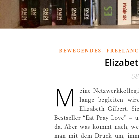
,
BEWEGENDES
FREELAN
Elizabet
08
M
eine Netzwerkkollegi
lange begleiten wir
Elizabeth Gilbert. S
Bestseller “Eat Pray Love” –
da. Aber was kommt nach, wen
man mit dem Druck um, immer