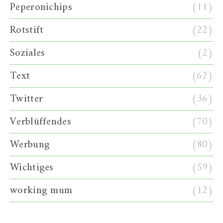
Peperonichips
(11)
Rotstift
(22)
Soziales
(2)
Text
(62)
Twitter
(36)
Verblüffendes
(70)
Werbung
(80)
Wichtiges
(59)
working mum
(12)