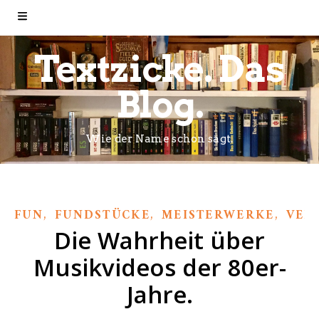
Textzicke. Das
Blog.
Wie der Name schon sagt.
,
,
,
FUN
FUNDSTÜCKE
MEISTERWERKE
VER
Die Wahrheit über
Musikvideos der 80er-
Jahre.