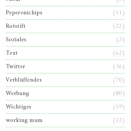
Peperonichips
(11)
Rotstift
(22)
Soziales
(2)
Text
(62)
Twitter
(36)
Verblüffendes
(70)
Werbung
(80)
Wichtiges
(59)
working mum
(12)