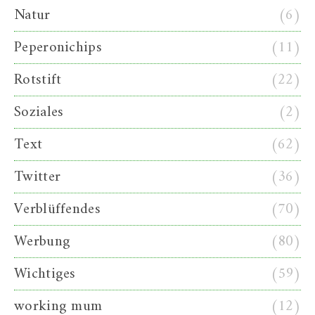
Natur
(6)
Peperonichips
(11)
Rotstift
(22)
Soziales
(2)
Text
(62)
Twitter
(36)
Verblüffendes
(70)
Werbung
(80)
Wichtiges
(59)
working mum
(12)