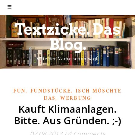
Textzicke. Das
Blog.
Wie der Name schon sagt.
,
,
FUN
FUNDSTÜCKE
ISCH MÖSCHTE
,
DAS
WERBUNG
Kauft Klimaanlagen.
Bitte. Aus Gründen. ;-)
07.08.2013
/
4 Comments