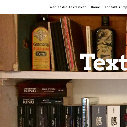
Wer ist die Textzicke?
Home
Kontakt + Im
Text