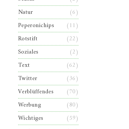
Natur
(6)
Peperonichips
(11)
Rotstift
(22)
Soziales
(2)
Text
(62)
Twitter
(36)
Verblüffendes
(70)
Werbung
(80)
Wichtiges
(59)