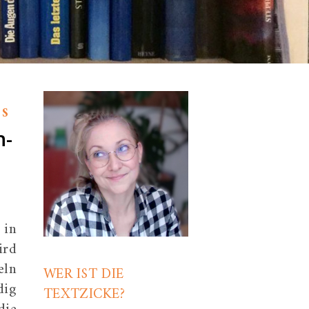
ES
n-
 in
ird
eln
WER IST DIE
dig
TEXTZICKE?