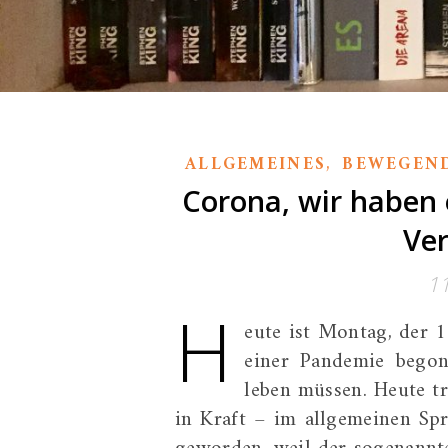
,
ALLGEMEINES
BEWEGEN
Corona, wir haben 
Ve
1
H
eute ist Montag, der 1
einer Pandemie bego
leben müssen. Heute t
in Kraft – im allgemeinen Sp