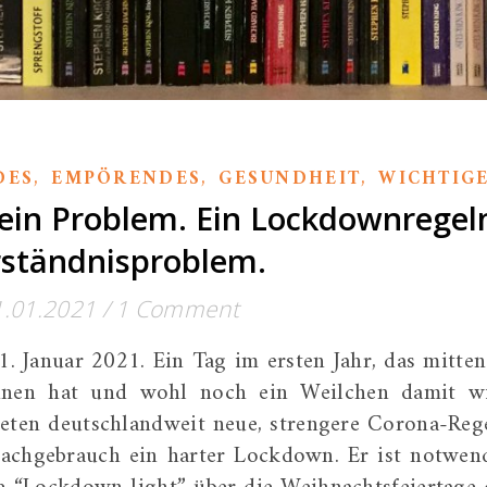
,
,
,
DES
EMPÖRENDES
GESUNDHEIT
WICHTIG
ein Problem. Ein Lockdownregel
rständnisproblem.
1.01.2021
/
1 Comment
1. Januar 2021. Ein Tag im ersten Jahr, das mitten
nnen hat und wohl noch ein Weilchen damit w
reten deutschlandweit neue, strengere Corona-Reg
rachgebrauch ein harter Lockdown. Er ist notwen