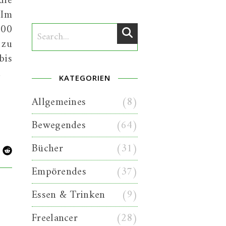
die
 Im
000
 zu
bis
…
KATEGORIEN
Allgemeines
(8)
Bewegendes
(64)
Bücher
(31)
Empörendes
(37)
Essen & Trinken
(9)
Freelancer
(28)