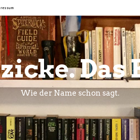
pressum
zicke. Das 
Wie der Name schon sagt.