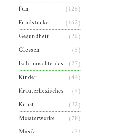
Fun
(125)
Fundstücke
(162)
Gesundheit
(26)
Glossen
(6)
Isch möschte das
(27)
Kinder
(44)
Kräuterhexisches
(4)
Kunst
(32)
Meisterwerke
(78)
Musik
(2)