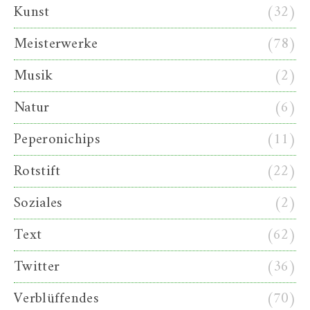
Kunst
(32)
Meisterwerke
(78)
Musik
(2)
Natur
(6)
Peperonichips
(11)
Rotstift
(22)
Soziales
(2)
Text
(62)
Twitter
(36)
Verblüffendes
(70)