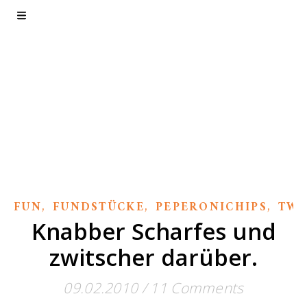
Textzicke. Das
Blog.
Wie der Name schon sagt.
,
,
,
FUN
FUNDSTÜCKE
PEPERONICHIPS
TWI
Knabber Scharfes und
zwitscher darüber.
09.02.2010
/
11 Comments