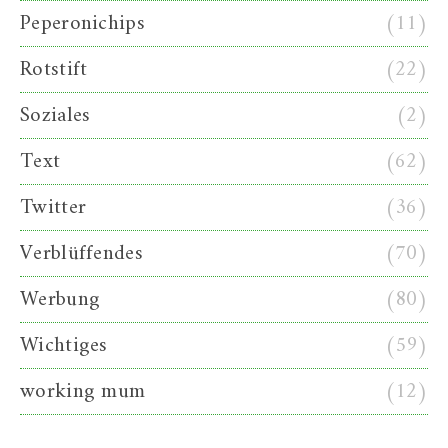
Peperonichips
(11)
Rotstift
(22)
Soziales
(2)
Text
(62)
Twitter
(36)
Verblüffendes
(70)
Werbung
(80)
Wichtiges
(59)
working mum
(12)