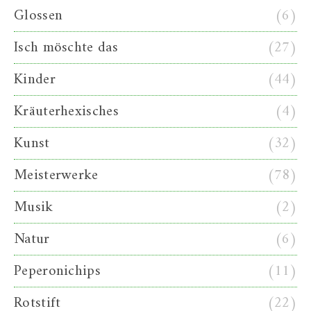
Glossen
(6)
Isch möschte das
(27)
Kinder
(44)
Kräuterhexisches
(4)
Kunst
(32)
Meisterwerke
(78)
Musik
(2)
Natur
(6)
Peperonichips
(11)
Rotstift
(22)