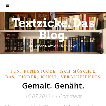
Textzicke. Das
Blog.
Wie der Name schon sagt.
,
,
FUN
FUNDSTÜCKE
ISCH MÖSCHTE
,
,
,
DAS
KINDER
KUNST
VERBLÜFFENDES
Gemalt. Genäht.
16.07.2012
/
1 Comment