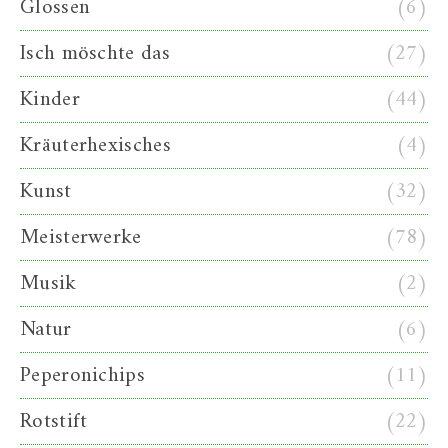
Glossen
(6)
Isch möschte das
(27)
Kinder
(44)
Kräuterhexisches
(4)
Kunst
(32)
Meisterwerke
(78)
Musik
(2)
Natur
(6)
Peperonichips
(11)
Rotstift
(22)