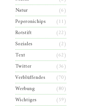
Natur
(6)
Peperonichips
(11)
Rotstift
(22)
Soziales
(2)
Text
(62)
Twitter
(36)
Verblüffendes
(70)
Werbung
(80)
Wichtiges
(59)