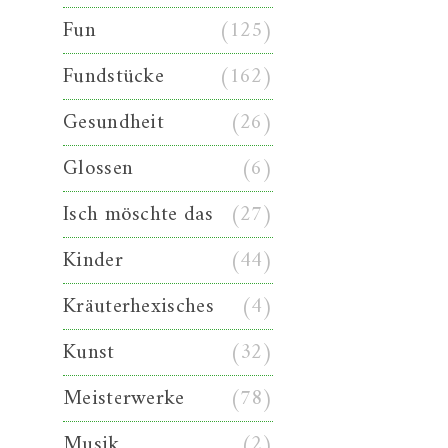
Fun
(125)
Fundstücke
(162)
Gesundheit
(26)
Glossen
(6)
Isch möschte das
(27)
Kinder
(44)
Kräuterhexisches
(4)
Kunst
(32)
Meisterwerke
(78)
Musik
(2)