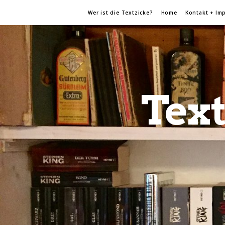
Wer ist die Textzicke?
Home
Kontakt + Im
Text