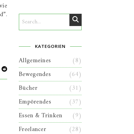
wie
d”.
KATEGORIEN
Allgemeines
(8)
Bewegendes
(64)
Bücher
(31)
Empörendes
(37)
Essen & Trinken
(9)
Freelancer
(28)