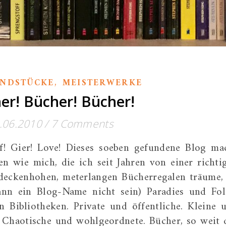
,
UNDSTÜCKE
MEISTERWERKE
er! Bücher! Bücher!
.06.2010
/
7 Comments
f! Gier! Love! Dieses soeben gefundene Blog ma
en wie mich, die ich seit Jahren von einer richti
deckenhohen, meterlangen Bücherregalen träume, 
ann ein Blog-Name nicht sein) Paradies und Fol
n Bibliotheken. Private und öffentliche. Kleine 
e. Chaotische und wohlgeordnete. Bücher, so weit 