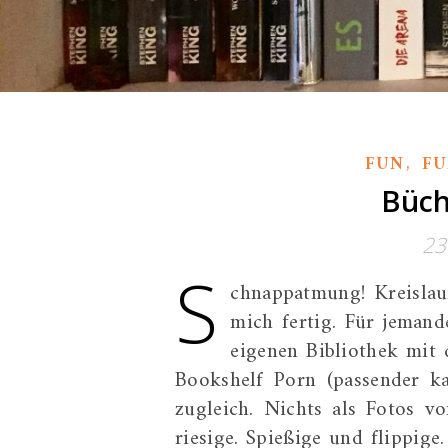
,
FUN
F
Büch
23
S
chnappatmung! Kreislau
mich fertig. Für jemand
eigenen Bibliothek mit 
Bookshelf Porn (passender k
zugleich. Nichts als Fotos vo
riesige. Spießige und flippig