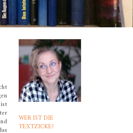
cht
gen
ist
ter
WER IST DIE
und
TEXTZICKE?
das