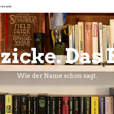
pressum
zicke. Das 
Wie der Name schon sagt.