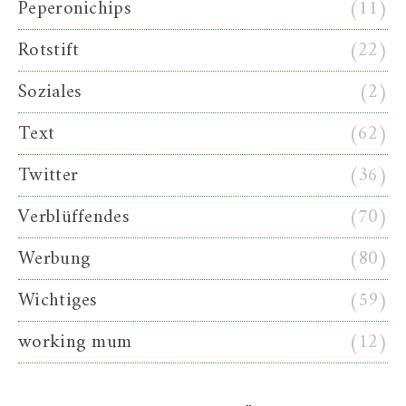
Peperonichips
(11)
Rotstift
(22)
Soziales
(2)
Text
(62)
Twitter
(36)
Verblüffendes
(70)
Werbung
(80)
Wichtiges
(59)
working mum
(12)