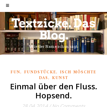
Textzicke. Das
Blog.
Wie der Name schon sagt.
,
,
FUN
FUNDSTÜCKE
ISCH MÖSCHTE
,
DAS
KUNST
Einmal über den Fluss.
Hopsend.
28.04.2014
/
No Comments