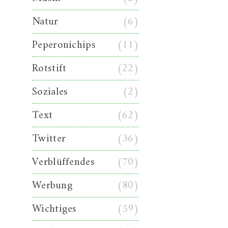
Natur
(6)
Peperonichips
(11)
Rotstift
(22)
Soziales
(2)
Text
(62)
Twitter
(36)
Verblüffendes
(70)
Werbung
(80)
Wichtiges
(59)