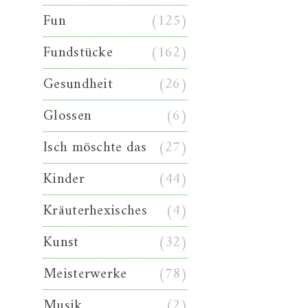
Fun
(125)
Fundstücke
(162)
Gesundheit
(26)
Glossen
(6)
Isch möschte das
(27)
Kinder
(44)
Kräuterhexisches
(4)
Kunst
(32)
Meisterwerke
(78)
Musik
(2)