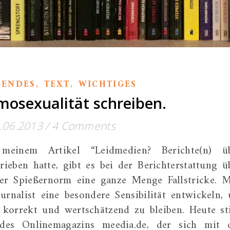
,
,
GENDES
TEXT
WICHTIGES
osexualität schreiben.
.06.2013
/
4 Comments
einem Artikel “Leidmedien? Berichte(n) ü
eben hatte, gibt es bei der Berichterstattung ü
er Spießernorm eine ganze Menge Fallstricke. 
ournalist eine besondere Sensibilität entwickeln,
v, korrekt und wertschätzend zu bleiben. Heute st
des Onlinemagazins meedia.de, der sich mit 