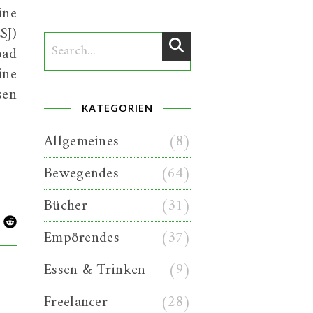
ine
SJ)
oad
ine
sen
KATEGORIEN
Allgemeines
(8)
Bewegendes
(64)
Bücher
(31)
Empörendes
(37)
Essen & Trinken
(9)
Freelancer
(28)