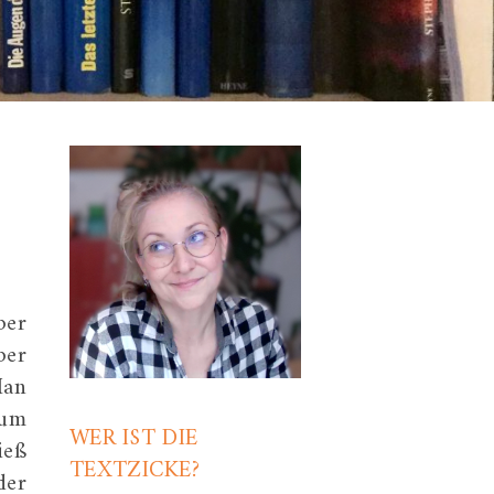
ber
ber
Man
 um
WER IST DIE
ieß
TEXTZICKE?
der