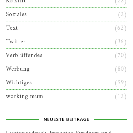
Rotstift
(22)
Soziales
(2)
Text
(62)
Twitter
(36)
Verblüffendes
(70)
Werbung
(80)
Wichtiges
(59)
working mum
(12)
NEUESTE BEITRÄGE