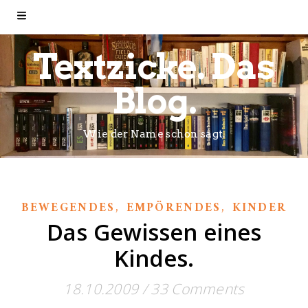
Textzicke. Das
Blog.
Wie der Name schon sagt.
,
,
BEWEGENDES
EMPÖRENDES
KINDER
Das Gewissen eines
Kindes.
18.10.2009
/
33 Comments