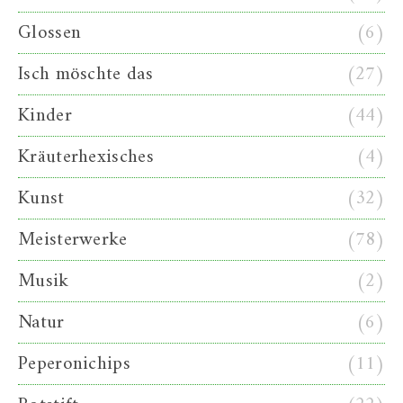
Glossen
(6)
Isch möschte das
(27)
Kinder
(44)
Kräuterhexisches
(4)
Kunst
(32)
Meisterwerke
(78)
Musik
(2)
Natur
(6)
Peperonichips
(11)