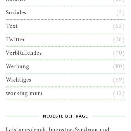
Soziales
(2)
Text
(62)
Twitter
(36)
Verblüffendes
(70)
Werbung
(80)
Wichtiges
(59)
working mum
(12)
NEUESTE BEITRÄGE
Leistungsdruck, Impostor-Syndrom und