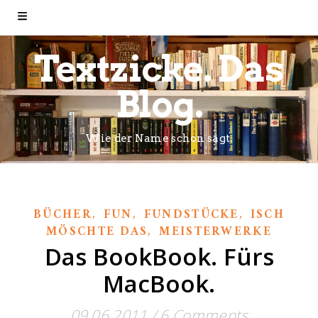
Textzicke. Das
Blog.
Wie der Name schon sagt.
,
,
,
BÜCHER
FUN
FUNDSTÜCKE
ISCH
,
MÖSCHTE DAS
MEISTERWERKE
Das BookBook. Fürs
MacBook.
09.06.2011
/
6 Comments