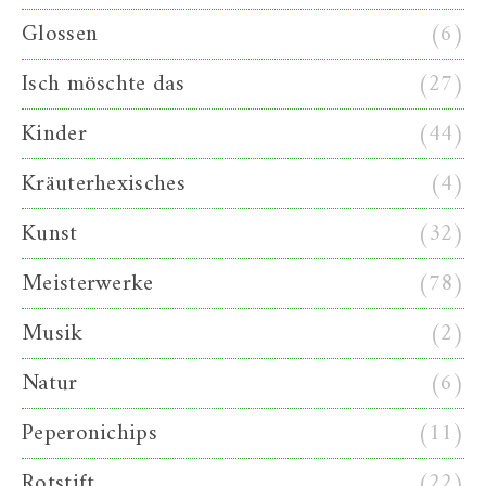
Glossen
(6)
Isch möschte das
(27)
Kinder
(44)
Kräuterhexisches
(4)
Kunst
(32)
Meisterwerke
(78)
Musik
(2)
Natur
(6)
Peperonichips
(11)
Rotstift
(22)