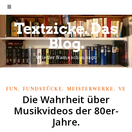
Textzicke. Das
Blog.
Wie der Name schon sagt.
,
,
,
FUN
FUNDSTÜCKE
MEISTERWERKE
VER
Die Wahrheit über
Musikvideos der 80er-
Jahre.