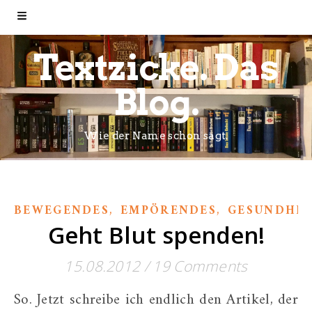
Textzicke. Das
Blog.
Wie der Name schon sagt.
,
,
BEWEGENDES
EMPÖRENDES
GESUNDHEI
Geht Blut spenden!
15.08.2012
/
19 Comments
So. Jetzt schreibe ich endlich den Artikel, der