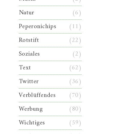
Natur
(6)
Peperonichips
(11)
Rotstift
(22)
Soziales
(2)
Text
(62)
Twitter
(36)
Verblüffendes
(70)
Werbung
(80)
Wichtiges
(59)