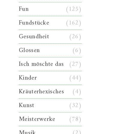
Fun
(125)
Fundstücke
(162)
Gesundheit
(26)
Glossen
(6)
Isch möschte das
(27)
Kinder
(44)
Kräuterhexisches
(4)
Kunst
(32)
Meisterwerke
(78)
Musik
(2)