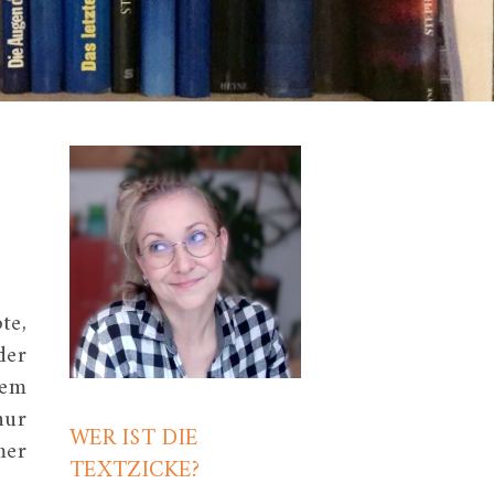
te,
der
dem
nur
WER IST DIE
mer
TEXTZICKE?