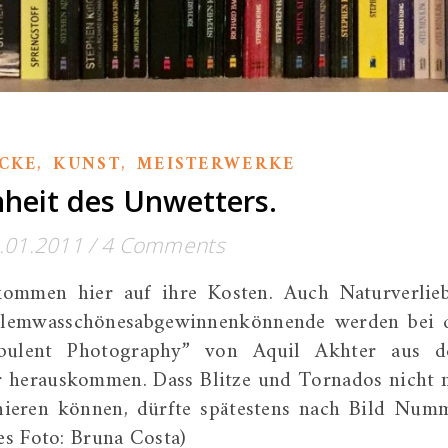
,
,
CKE
KUNST
MEISTERWERKE
heit des Unwetters.
.01.2011
/
4 Comments
kommen hier auf ihre Kosten. Auch Naturverlieb
llemwasschönesabgewinnenkönnende werden bei 
rbulent Photography” von Aquil Akhter aus 
r herauskommen. Dass Blitze und Tornados nicht 
inieren können, dürfte spätestens nach Bild Num
ses Foto: Bruna Costa)