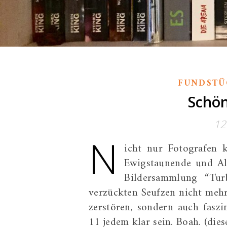
FUNDSTÜ
Schön
12
N
icht nur Fotografen 
Ewigstaunende und A
Bildersammlung “Tu
verzückten Seufzen nicht meh
zerstören, sondern auch fasz
11 jedem klar sein. Boah. (die