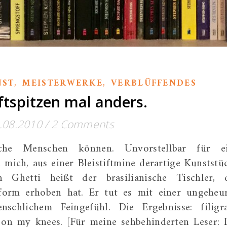
,
,
NST
MEISTERWERKE
VERBLÜFFENDES
iftspitzen mal anders.
.08.2010
/
2 Comments
che Menschen können. Unvorstellbar für e
mich, aus einer Bleistiftmine derartige Kunststü
n Ghetti heißt der brasilianische Tischler, 
stform erhoben hat. Er tut es mit einer ungeheu
schlichem Feingefühl. Die Ergebnisse: filigr
 on my knees. [Für meine sehbehinderten Leser: 