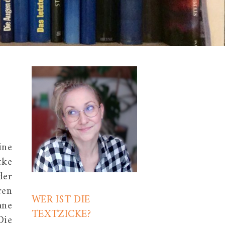
ine
cke
der
ren
WER IST DIE
ane
TEXTZICKE?
Die