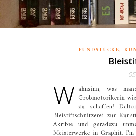
,
FUNDSTÜCKE
KU
Bleist
05
W
ahnsinn, was man
Grobmotorikerin wie 
zu schaffen! Dalto
Bleistiftschnitzerei zur Kun
Akribie und geradezu unmen
Meisterwerke in Graphit. I’m