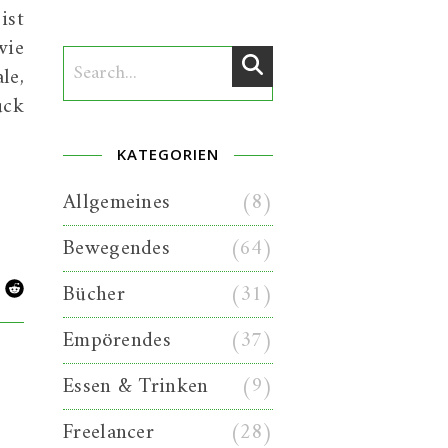
ist
wie
le,
ück
KATEGORIEN
Allgemeines
(8)
Bewegendes
(64)
Bücher
(31)
Empörendes
(37)
Essen & Trinken
(9)
Freelancer
(28)