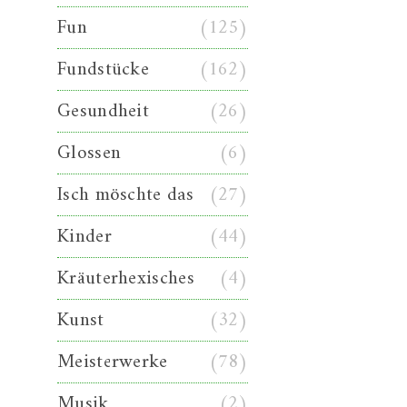
Fun
(125)
Fundstücke
(162)
Gesundheit
(26)
Glossen
(6)
Isch möschte das
(27)
Kinder
(44)
Kräuterhexisches
(4)
Kunst
(32)
Meisterwerke
(78)
Musik
(2)