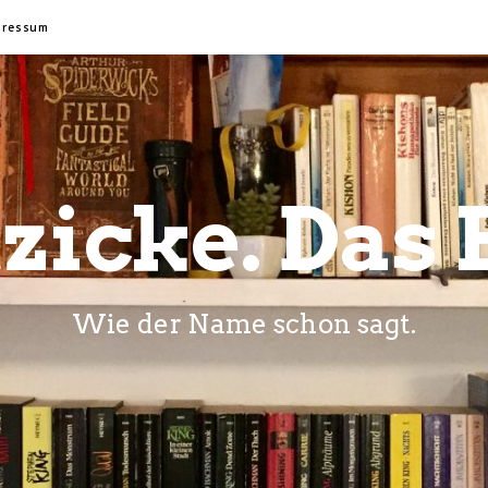
pressum
zicke. Das 
Wie der Name schon sagt.