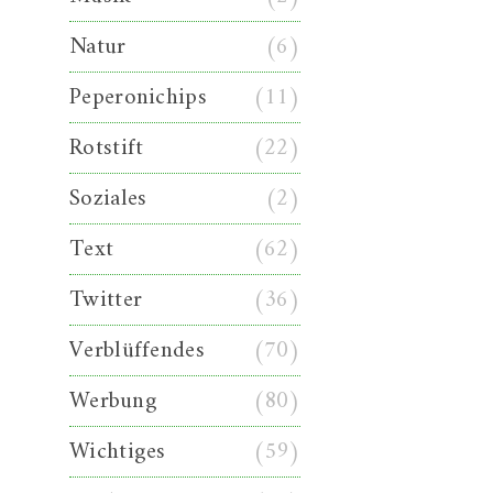
Natur
(6)
Peperonichips
(11)
Rotstift
(22)
Soziales
(2)
Text
(62)
Twitter
(36)
Verblüffendes
(70)
Werbung
(80)
Wichtiges
(59)