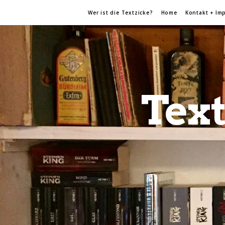
Wer ist die Textzicke?
Home
Kontakt + Im
Text