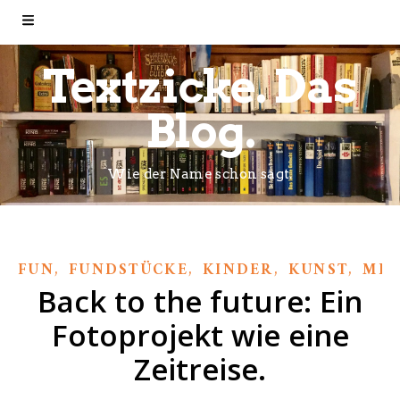
Textzicke. Das
Blog.
Wie der Name schon sagt.
,
,
,
,
FUN
FUNDSTÜCKE
KINDER
KUNST
MEI
Back to the future: Ein
Fotoprojekt wie eine
Zeitreise.