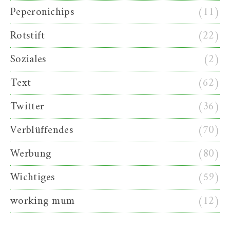
Peperonichips
(11)
Rotstift
(22)
Soziales
(2)
Text
(62)
Twitter
(36)
Verblüffendes
(70)
Werbung
(80)
Wichtiges
(59)
working mum
(12)