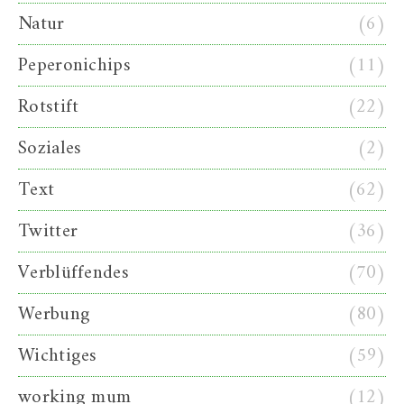
Natur
(6)
Peperonichips
(11)
Rotstift
(22)
Soziales
(2)
Text
(62)
Twitter
(36)
Verblüffendes
(70)
Werbung
(80)
Wichtiges
(59)
working mum
(12)