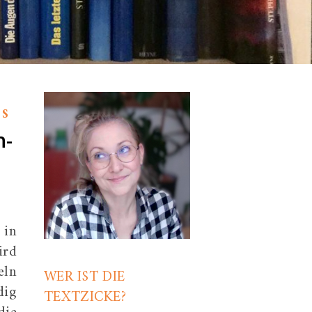
ES
n-
 in
ird
eln
WER IST DIE
dig
TEXTZICKE?