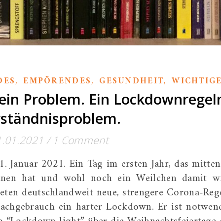
,
,
,
DES
EMPÖRENDES
GESUNDHEIT
WICHTIG
ein Problem. Ein Lockdownregel
rständnisproblem.
1.01.2021
/
1 Comment
1. Januar 2021. Ein Tag im ersten Jahr, das mitten
nnen hat und wohl noch ein Weilchen damit w
reten deutschlandweit neue, strengere Corona-Reg
rachgebrauch ein harter Lockdown. Er ist notwen