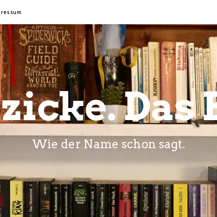
pressum
zicke. Das 
Wie der Name schon sagt.