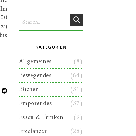
die
 Im
000
 zu
bis
…
KATEGORIEN
Allgemeines
(8)
Bewegendes
(64)
Bücher
(31)
Empörendes
(37)
Essen & Trinken
(9)
Freelancer
(28)