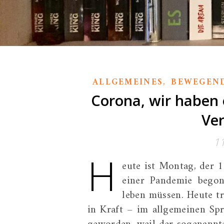
,
ALLGEMEINES
BEWEGEN
Corona, wir haben 
Ve
1
H
eute ist Montag, der 1
einer Pandemie bego
leben müssen. Heute t
in Kraft – im allgemeinen Sp