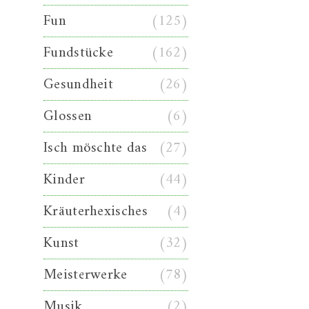
Fun
(125)
Fundstücke
(162)
Gesundheit
(26)
Glossen
(6)
Isch möschte das
(27)
Kinder
(44)
Kräuterhexisches
(4)
Kunst
(32)
Meisterwerke
(78)
Musik
(2)