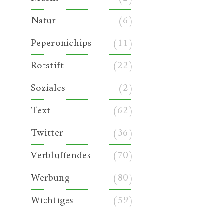
Natur
(6)
Peperonichips
(11)
Rotstift
(22)
Soziales
(2)
Text
(62)
Twitter
(36)
Verblüffendes
(70)
Werbung
(80)
Wichtiges
(59)