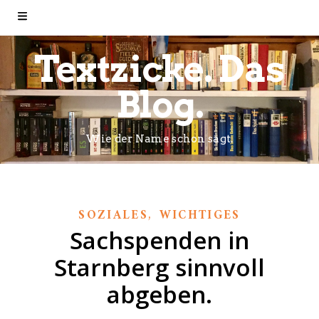
Textzicke. Das
Blog.
Wie der Name schon sagt.
,
SOZIALES
WICHTIGES
Sachspenden in
Starnberg sinnvoll
abgeben.