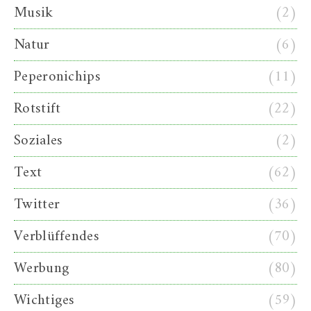
Musik
(2)
Natur
(6)
Peperonichips
(11)
Rotstift
(22)
Soziales
(2)
Text
(62)
Twitter
(36)
Verblüffendes
(70)
Werbung
(80)
Wichtiges
(59)