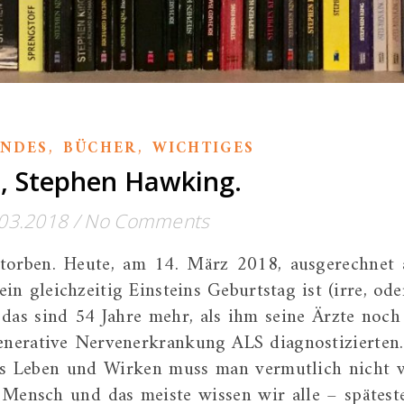
,
,
NDES
BÜCHER
WICHTIGES
P., Stephen Hawking.
03.2018
/
No Comments
torben. Heute, am 14. März 2018, ausgerechnet
in gleichzeitig Einsteins Geburtstag ist (irre, oder
 das sind 54 Jahre mehr, als ihm seine Ärzte noch
enerative Nervenerkrankung ALS diagnostizierten.
s Leben und Wirken muss man vermutlich nicht v
r Mensch und das meiste wissen wir alle – spätest