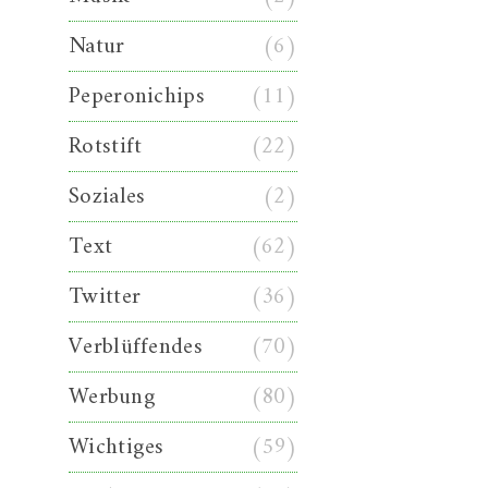
Natur
(6)
Peperonichips
(11)
Rotstift
(22)
Soziales
(2)
Text
(62)
Twitter
(36)
Verblüffendes
(70)
Werbung
(80)
Wichtiges
(59)