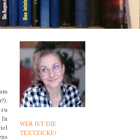
 am
?).
 zu
 In
WER IST DIE
iel
TEXTZICKE?
ens