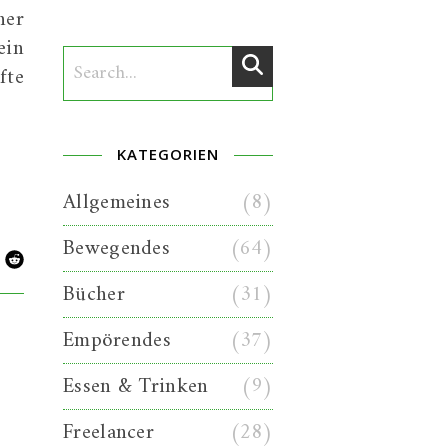
ner
ein
fte
KATEGORIEN
Allgemeines
(8)
Bewegendes
(64)
Bücher
(31)
Empörendes
(37)
Essen & Trinken
(9)
Freelancer
(28)