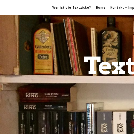
Wer ist die Textzicke?
Home
Kontakt + Im
Text