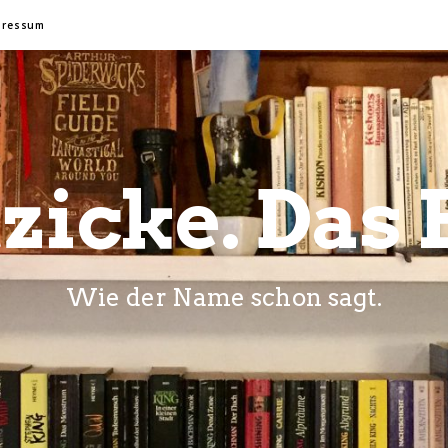
pressum
zicke. Das 
Wie der Name schon sagt.