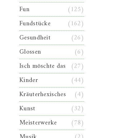
Fun
(125)
Fundstücke
(162)
Gesundheit
(26)
Glossen
(6)
Isch möschte das
(27)
Kinder
(44)
Kräuterhexisches
(4)
Kunst
(32)
Meisterwerke
(78)
Musik
(2)