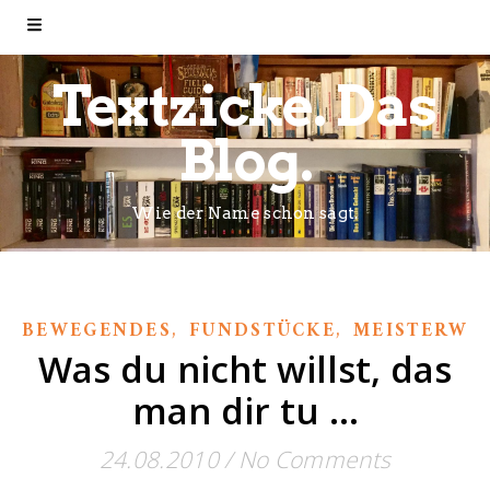
Textzicke. Das
Blog.
Wie der Name schon sagt.
,
,
BEWEGENDES
FUNDSTÜCKE
MEISTERWE
Was du nicht willst, das
man dir tu …
24.08.2010
/
No Comments