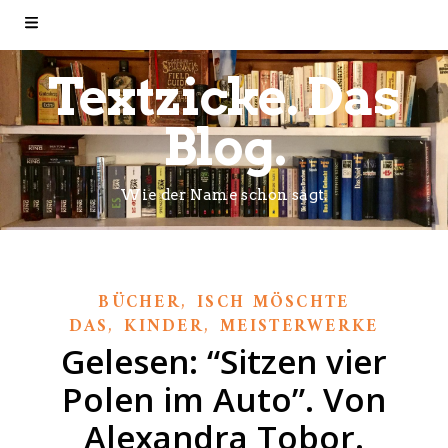
Textzicke. Das
Blog.
Wie der Name schon sagt.
,
BÜCHER
ISCH MÖSCHTE
,
,
DAS
KINDER
MEISTERWERKE
Gelesen: “Sitzen vier
Polen im Auto”. Von
Alexandra Tobor.