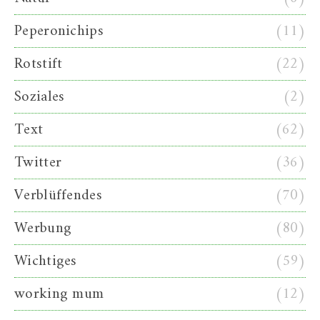
Peperonichips
(11)
Rotstift
(22)
Soziales
(2)
Text
(62)
Twitter
(36)
Verblüffendes
(70)
Werbung
(80)
Wichtiges
(59)
working mum
(12)