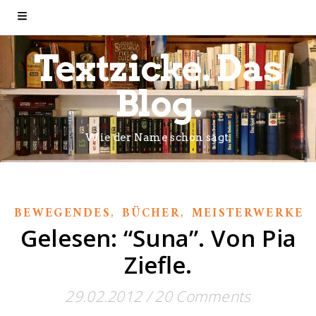
Textzicke. Das
Blog.
Wie der Name schon sagt.
,
,
,
BEWEGENDES
BÜCHER
MEISTERWERKE
Gelesen: “Suna”. Von Pia
Ziefle.
29.02.2012
/
20 Comments