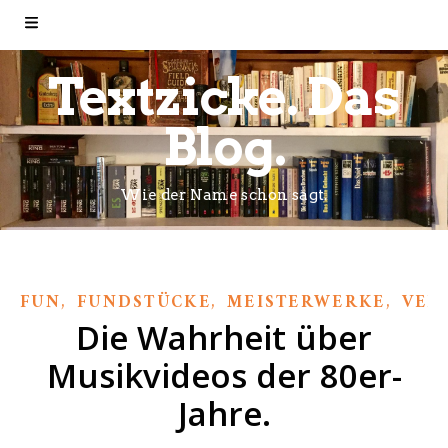
Textzicke. Das
Blog.
Wie der Name schon sagt.
,
,
,
FUN
FUNDSTÜCKE
MEISTERWERKE
VER
Die Wahrheit über
Musikvideos der 80er-
Jahre.