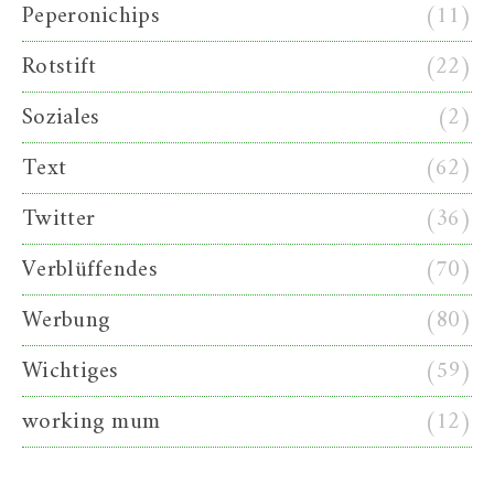
Peperonichips
(11)
Rotstift
(22)
Soziales
(2)
Text
(62)
Twitter
(36)
Verblüffendes
(70)
Werbung
(80)
Wichtiges
(59)
working mum
(12)