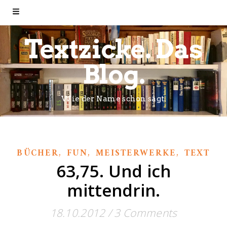
Textzicke. Das
Blog.
Wie der Name schon sagt.
,
,
,
BÜCHER
FUN
MEISTERWERKE
TEXT
63,75. Und ich
mittendrin.
18.10.2012
/
3 Comments