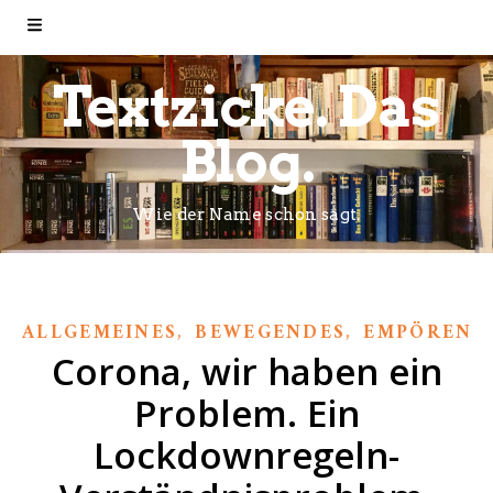
Textzicke. Das
Blog.
Wie der Name schon sagt.
,
,
ALLGEMEINES
BEWEGENDES
EMPÖREND
Corona, wir haben ein
Problem. Ein
Lockdownregeln-