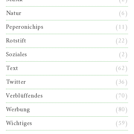
Natur
(6)
Peperonichips
(11)
Rotstift
(22)
Soziales
(2)
Text
(62)
Twitter
(36)
Verblüffendes
(70)
Werbung
(80)
Wichtiges
(59)