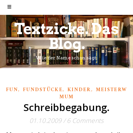
Textzicke. Das
Blog.
Wie der Name schon sagt.
,
,
,
FUN
FUNDSTÜCKE
KINDER
MEISTERWE
MUM
Schreibbegabung.
01.10.2009
/
6 Comments