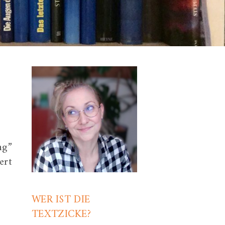
ng”
ert
WER IST DIE
TEXTZICKE?