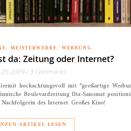
,
,
KE
MEISTERWERKE
WERBUNG
t da: Zeitung oder Internet?
.05.2009
/
3 Comments
hiermit hochachtungsvoll mit “großartige Werbu
 finnische Boulevardzeitung Ilta-Sanomat positioni
 Nachfolgerin des Internet. Großes Kino!
NZEN ARTIKEL LESEN