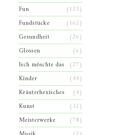
Fun
(125)
Fundstücke
(162)
Gesundheit
(26)
Glossen
(6)
Isch möschte das
(27)
Kinder
(44)
Kräuterhexisches
(4)
Kunst
(32)
Meisterwerke
(78)
Musik
(2)