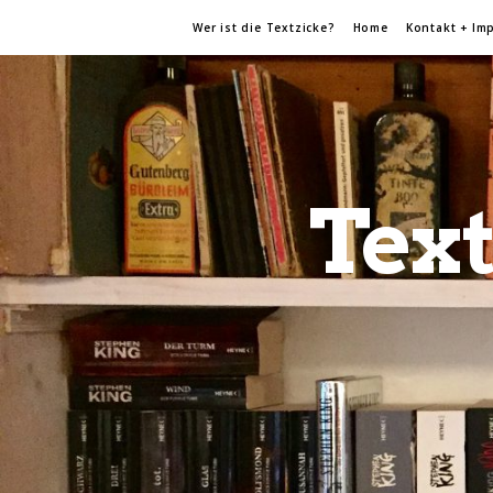
Wer ist die Textzicke?
Home
Kontakt + Im
Text