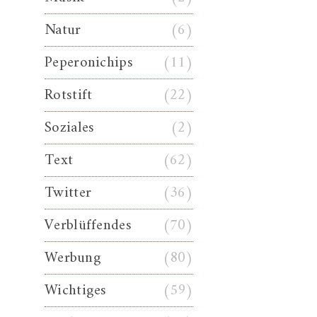
Natur
(6)
Peperonichips
(11)
Rotstift
(22)
Soziales
(2)
Text
(62)
Twitter
(36)
Verblüffendes
(70)
Werbung
(80)
Wichtiges
(59)