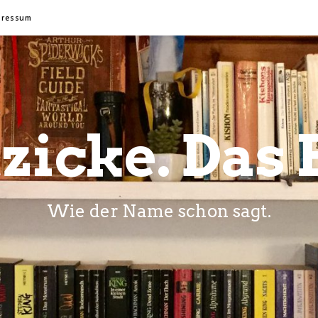
pressum
zicke. Das 
Wie der Name schon sagt.