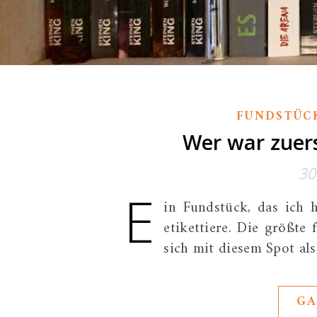
FUNDSTÜC
Wer war zuers
30
E
in Fundstück, das ich 
etikettiere. Die größte
sich mit diesem Spot als
GA