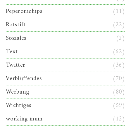
Peperonichips
(11)
Rotstift
(22)
Soziales
(2)
Text
(62)
Twitter
(36)
Verblüffendes
(70)
Werbung
(80)
Wichtiges
(59)
working mum
(12)