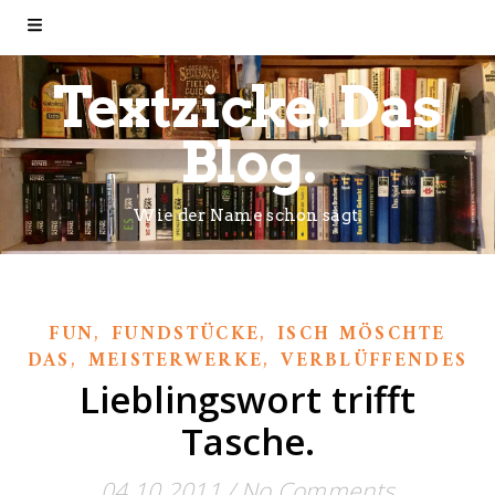
Textzicke. Das
Blog.
Wie der Name schon sagt.
,
,
FUN
FUNDSTÜCKE
ISCH MÖSCHTE
,
,
DAS
MEISTERWERKE
VERBLÜFFENDES
Lieblingswort trifft
Tasche.
04.10.2011
/
No Comments