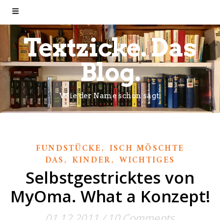
Textzicke. Das
Blog.
Wie der Name schon sagt.
,
FUNDSTÜCKE
ISCH MÖSCHTE
,
,
DAS
KINDER
WICHTIGES
Selbstgestricktes von
MyOma. What a Konzept!
01.12.2011
/
10 Comments