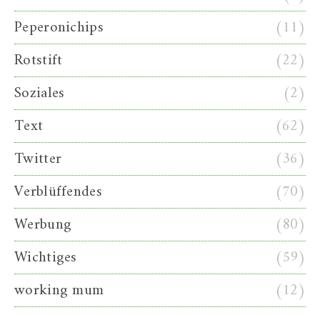
Peperonichips
(11)
Rotstift
(22)
Soziales
(2)
Text
(62)
Twitter
(36)
Verblüffendes
(70)
Werbung
(80)
Wichtiges
(59)
working mum
(12)