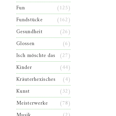
Fun
(125)
Fundstücke
(162)
Gesundheit
(26)
Glossen
(6)
Isch möschte das
(27)
Kinder
(44)
Kräuterhexisches
(4)
Kunst
(32)
Meisterwerke
(78)
Musik
(2)