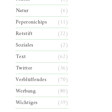
Natur
(6)
Peperonichips
(11)
Rotstift
(22)
Soziales
(2)
Text
(62)
Twitter
(36)
Verblüffendes
(70)
Werbung
(80)
Wichtiges
(59)