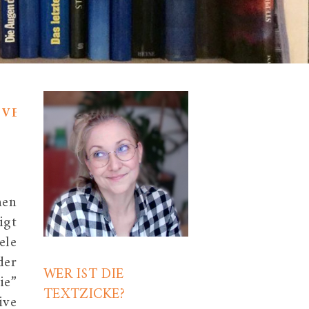
,
VERBLÜFFENDES
hen
igt
ele
der
WER IST DIE
ie”
TEXTZICKE?
ive