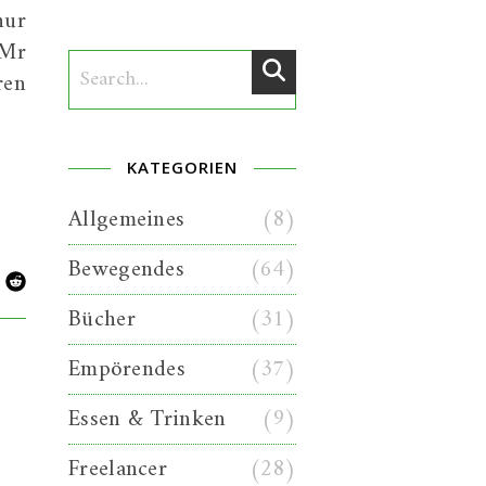
nur
 Mr
ren
KATEGORIEN
Allgemeines
(8)
Bewegendes
(64)
Bücher
(31)
Empörendes
(37)
Essen & Trinken
(9)
Freelancer
(28)