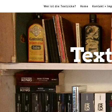
Wer ist die Textzicke?
Home
Kontakt + Im
Text