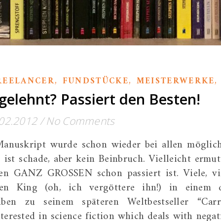
,
,
REELANCER
FUNDSTÜCKE
MEISTERWERKE
elehnt? Passiert den Besten!
02.2012
/
No Comments
Manuskript wurde schon wieder bei allen möglic
 ist schade, aber kein Beinbruch. Vielleicht ermut
den GANZ GROSSEN schon passiert ist. Viele, vi
en King (oh, ich vergöttere ihn!) in einem 
iben zu seinem späteren Weltbestseller “Carr
terested in science fiction which deals with negat