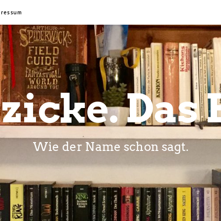
pressum
zicke. Das 
Wie der Name schon sagt.