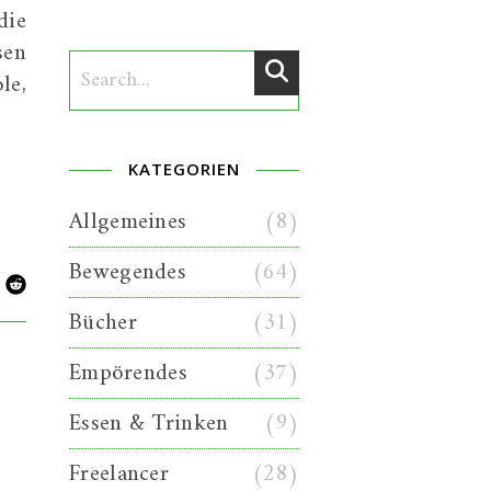
die
sen
le,
KATEGORIEN
Allgemeines
(8)
Bewegendes
(64)
Bücher
(31)
Empörendes
(37)
Essen & Trinken
(9)
Freelancer
(28)