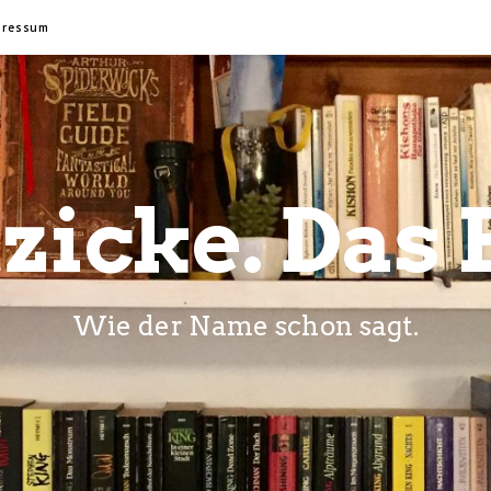
pressum
zicke. Das 
Wie der Name schon sagt.