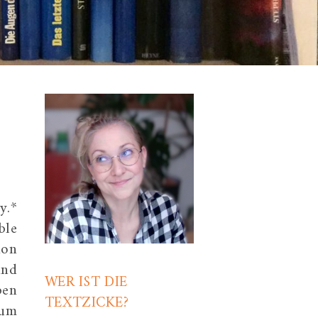
y.*
ble
ion
und
WER IST DIE
ben
TEXTZICKE?
 um