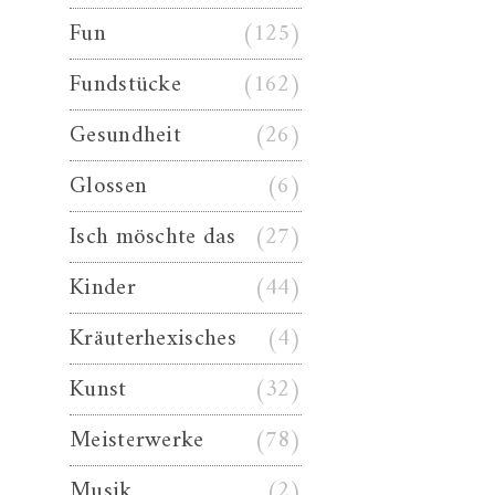
Fun
(125)
Fundstücke
(162)
Gesundheit
(26)
Glossen
(6)
Isch möschte das
(27)
Kinder
(44)
Kräuterhexisches
(4)
Kunst
(32)
Meisterwerke
(78)
Musik
(2)