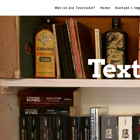
Wer ist die Textzicke?
Home
Kontakt + Im
Text