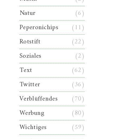
Natur
(6)
Peperonichips
(11)
Rotstift
(22)
Soziales
(2)
Text
(62)
Twitter
(36)
Verblüffendes
(70)
Werbung
(80)
Wichtiges
(59)