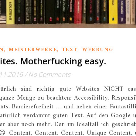
,
,
,
N
MEISTERWERKE
TEXT
WERBUNG
tes. Motherfucking easy.
11.2016
/
No Comments
türlich sind richtig gute Websites NICHT eas
 ganze Menge zu beachten: Accessibility, Responsi
nts, Barrierefreiheit … und neben einer Fantastill
 natürlich verdammt guten Text. Auf den Google 
er aber noch mehr. Den im Idealfall ich geschrie
 😉 Content, Content, Content. Unique Content,