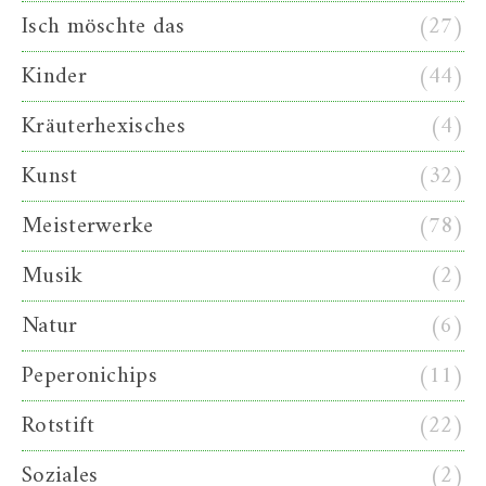
Isch möschte das
(27)
Kinder
(44)
Kräuterhexisches
(4)
Kunst
(32)
Meisterwerke
(78)
Musik
(2)
Natur
(6)
Peperonichips
(11)
Rotstift
(22)
Soziales
(2)