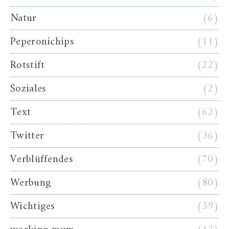
Natur
(6)
Peperonichips
(11)
Rotstift
(22)
Soziales
(2)
Text
(62)
Twitter
(36)
Verblüffendes
(70)
Werbung
(80)
Wichtiges
(59)