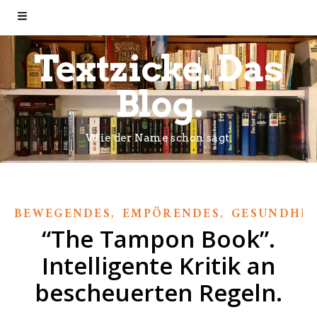
Textzicke. Das
Blog.
Wie der Name schon sagt.
,
,
BEWEGENDES
EMPÖRENDES
GESUNDHEI
“The Tampon Book”.
Intelligente Kritik an
bescheuerten Regeln.