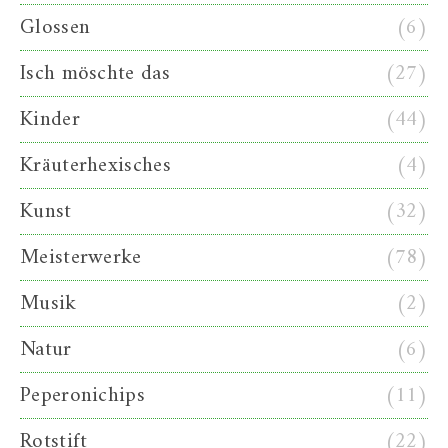
Glossen
(6)
Isch möschte das
(27)
Kinder
(44)
Kräuterhexisches
(4)
Kunst
(32)
Meisterwerke
(78)
Musik
(2)
Natur
(6)
Peperonichips
(11)
Rotstift
(22)