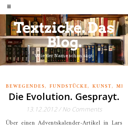
Textzicke. Das
Blog.
Wie der Name schon sagt.
,
,
,
BEWEGENDES
FUNDSTÜCKE
KUNST
MEI
Die Evolution. Gesprayt.
13.12.2012
/
No Comments
Über einen Adventskalender-Artikel in Lars