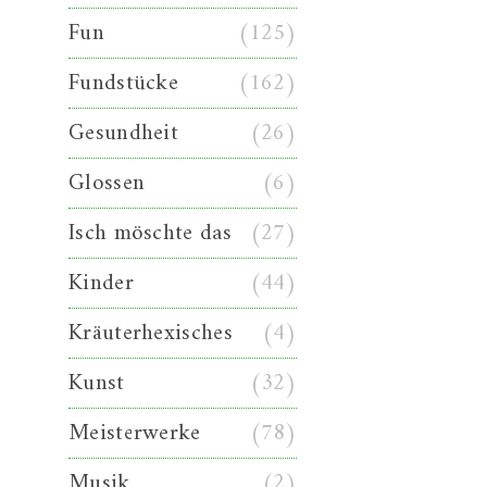
Fun
(125)
Fundstücke
(162)
Gesundheit
(26)
Glossen
(6)
Isch möschte das
(27)
Kinder
(44)
Kräuterhexisches
(4)
Kunst
(32)
Meisterwerke
(78)
Musik
(2)