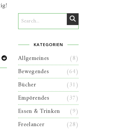
ig!
KATEGORIEN
Allgemeines
(8)
Bewegendes
(64)
Bücher
(31)
Empörendes
(37)
Essen & Trinken
(9)
Freelancer
(28)