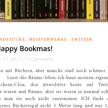
,
,
NDSTÜCKE
MEISTERWERKE
TWITTER
appy Bookmas!
1.12.2017
/
1 Comment
een mit Büchern, aber manche sind noch schöner.
die-Bäume-leben-ich-baue-meinen-eigene
üchern-Clou, den @twolitter heute auf Twit
er waren mal Bäume, aber sie waren ja nunmal sc
 man sie auch nicht rausräumen. ICH finde 
genes Bücherregal nicht 5 Meter lang und nur 1