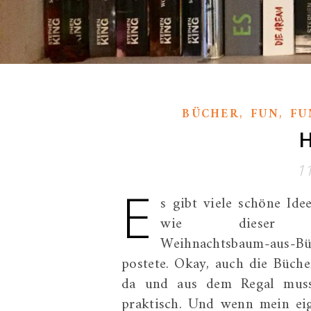
,
,
BÜCHER
FUN
FU
H
1
E
s gibt viele schöne Id
wie dieser Lasst-
Weihnachtsbaum-aus-B
postete. Okay, auch die Büch
da und aus dem Regal muss
praktisch. Und wenn mein ei