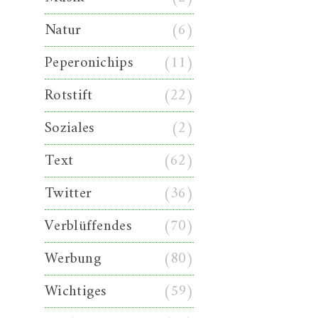
Natur
(6)
Peperonichips
(11)
Rotstift
(22)
Soziales
(2)
Text
(62)
Twitter
(36)
Verblüffendes
(70)
Werbung
(80)
Wichtiges
(59)