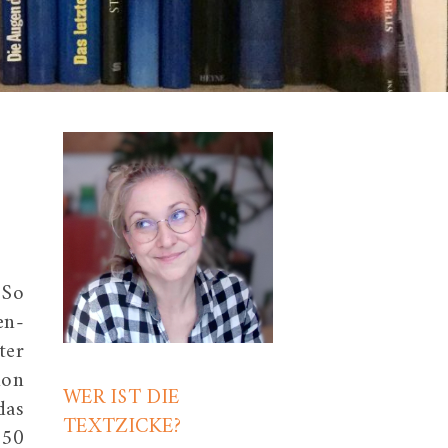
 So
n-
ter
hon
WER IST DIE
das
TEXTZICKE?
,50