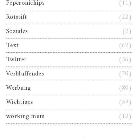
Peperonichips
(11)
Rotstift
(22)
Soziales
(2)
Text
(62)
Twitter
(36)
Verblüffendes
(70)
Werbung
(80)
Wichtiges
(59)
working mum
(12)