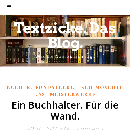
Textzicke. Das
Blog.
Wie der Name schon sagt.
,
,
BÜCHER
FUNDSTÜCKE
ISCH MÖSCHTE
,
DAS
MEISTERWERKE
Ein Buchhalter. Für die
Wand.
20.10.2011
/
No Comments