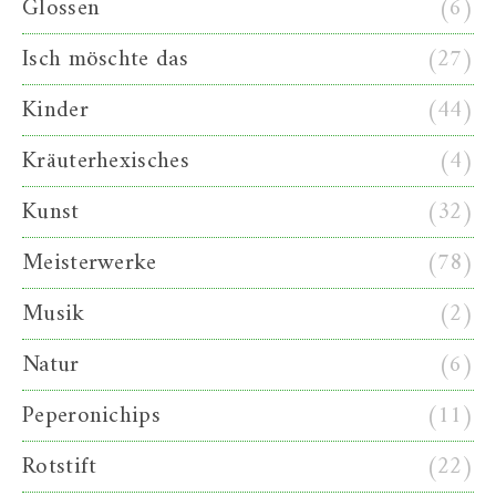
Glossen
(6)
Isch möschte das
(27)
Kinder
(44)
Kräuterhexisches
(4)
Kunst
(32)
Meisterwerke
(78)
Musik
(2)
Natur
(6)
Peperonichips
(11)
Rotstift
(22)