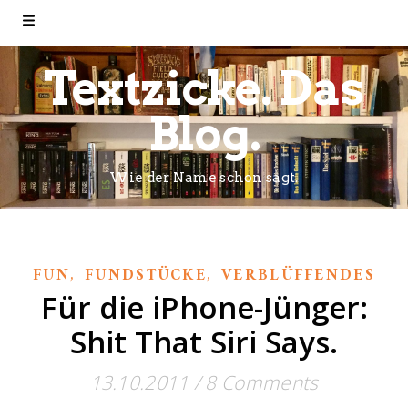
Textzicke. Das
Blog.
Wie der Name schon sagt.
,
,
FUN
FUNDSTÜCKE
VERBLÜFFENDES
Für die iPhone-Jünger:
Shit That Siri Says.
13.10.2011
/
8 Comments