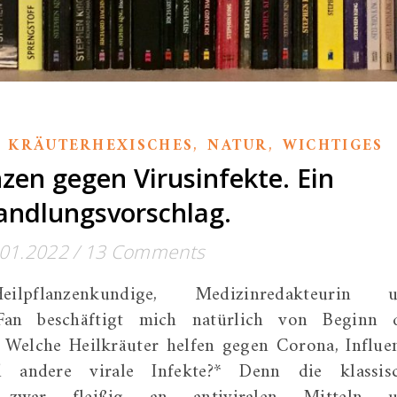
,
,
,
KRÄUTERHEXISCHES
NATUR
WICHTIGES
nzen gegen Virusinfekte. Ein
ndlungsvorschlag.
.01.2022
/
13 Comments
eilpflanzenkundige, Medizinredakteurin 
Fan beschäftigt mich natürlich von Beginn 
 Welche Heilkräuter helfen gegen Corona, Influe
 andere virale Infekte?* Denn die klassis