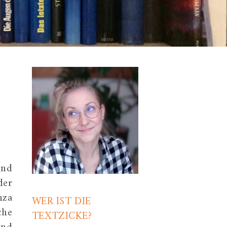
und
der
nza
WER IST DIE
che
TEXTZICKE?