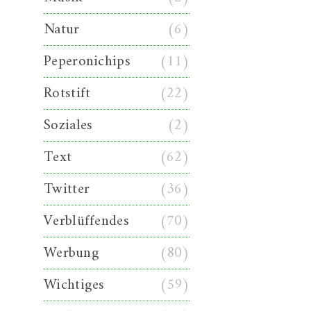
Natur
(6)
Peperonichips
(11)
Rotstift
(22)
Soziales
(2)
Text
(62)
Twitter
(36)
Verblüffendes
(70)
Werbung
(80)
Wichtiges
(59)