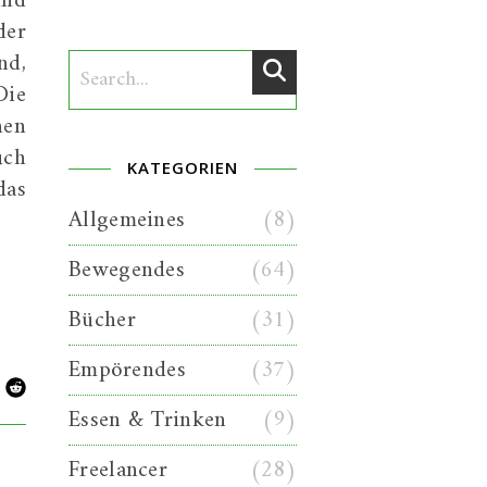
und
der
nd,
Die
nen
uch
KATEGORIEN
das
Allgemeines
(8)
Bewegendes
(64)
Bücher
(31)
Empörendes
(37)
Essen & Trinken
(9)
Freelancer
(28)