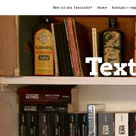
Wer ist die Textzicke?
Home
Kontakt + Im
Text