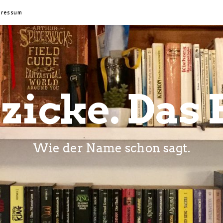
pressum
zicke. Das 
Wie der Name schon sagt.