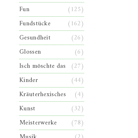
Fun
(125)
Fundstücke
(162)
Gesundheit
(26)
Glossen
(6)
Isch möschte das
(27)
Kinder
(44)
Kräuterhexisches
(4)
Kunst
(32)
Meisterwerke
(78)
Musik
(2)