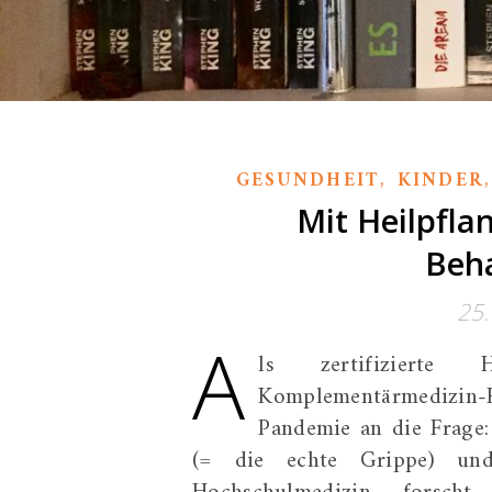
,
GESUNDHEIT
KINDER
Mit Heilpfla
Beha
25
A
ls zertifizierte H
Komplementärmedizin-
Pandemie an die Frage:
(= die echte Grippe) und