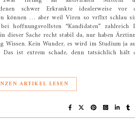
t zwar fleißig an antiviralen Mitteln 
 denen schwer Erkrankte idealerweise vor 
en können … aber weil Viren so vrflxt schlau si
 bei hoffnungsvollsten “Kandidaten” zahlreich 
in dieser Sache recht stabil da, nur haben Ärztin
nig Wissen. Kein Wunder, es wird im Studium ja a
. Das ist extrem schade, denn tatsächlich hält 
NZEN ARTIKEL LESEN